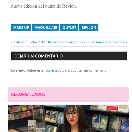
nueva edición del outlet de Revlon.
MAKE UP
MAQUILLAJE
OUTLET
REVLON
Entrada
Colección Febo 2013
Entrada
Breve temporary shop – Colecciones diseñadores
Navegación
anterior:
siguiente:
DEJAR UN COMENTARIO
de
Lo siento, debes estar
conectado
para publicar un comentario.
entradas
RECOMENDADOS