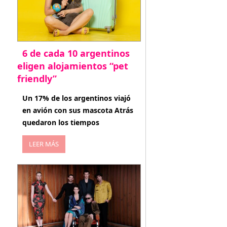
6 de cada 10 argentinos
eligen alojamientos “pet
friendly”
abril 27, 2026
Un 17% de los argentinos viajó
en avión con sus mascota Atrás
quedaron los tiempos
LEER MÁS