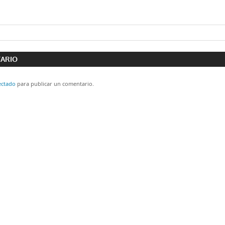
ón
TARIO
ectado
para publicar un comentario.