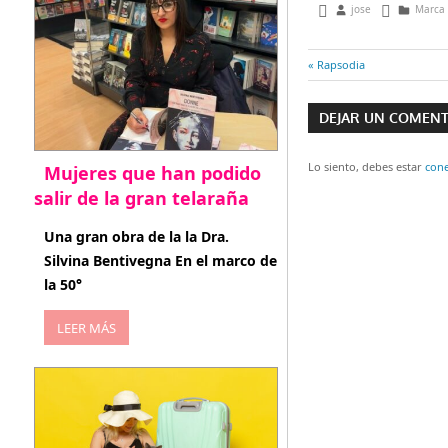
junio 4, 2013
jose
Marca
Entrada
Rapsodia
Navegaci
anterior:
DEJAR UN COMEN
de
entradas
Lo siento, debes estar
con
Mujeres que han podido
salir de la gran telaraña
abril 29, 2026
Una gran obra de la la Dra.
Silvina Bentivegna En el marco de
la 50°
LEER MÁS