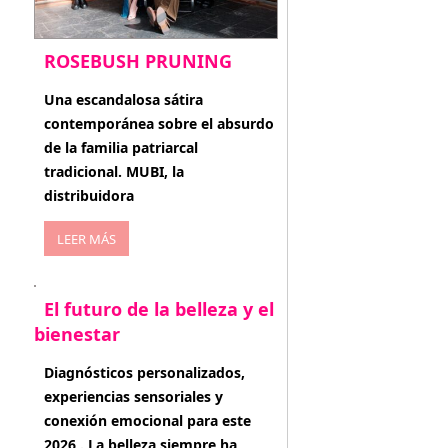
ROSEBUSH PRUNING
enero 20, 2026
Una escandalosa sátira
contemporánea sobre el absurdo
de la familia patriarcal
tradicional. MUBI, la
distribuidora
LEER MÁS
El futuro de la belleza y el
bienestar
enero 15, 2026
Diagnósticos personalizados,
experiencias sensoriales y
conexión emocional para este
2026 . La belleza siempre ha