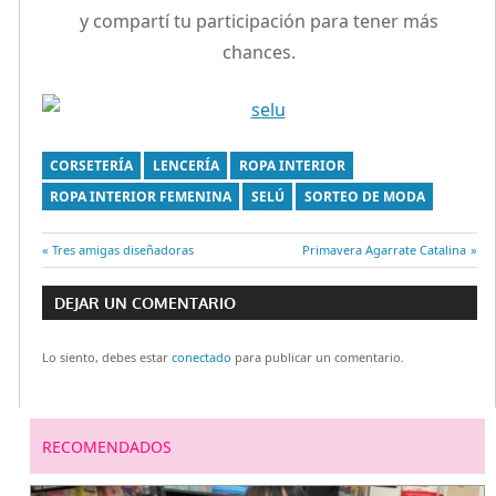
y compartí tu participación para tener más
chances.
CORSETERÍA
LENCERÍA
ROPA INTERIOR
ROPA INTERIOR FEMENINA
SELÚ
SORTEO DE MODA
Entrada
Tres amigas diseñadoras
Entrada
Primavera Agarrate Catalina
Navegación
anterior:
siguiente:
DEJAR UN COMENTARIO
de
Lo siento, debes estar
conectado
para publicar un comentario.
entradas
RECOMENDADOS