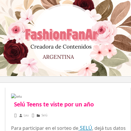
Saltar
al
contenido
Selú Teens te viste por un año
septiembre 19, 2013
Lau
Selú
SELÚ
Para participar en el sorteo de
, dejá tus datos