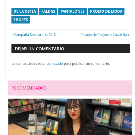
DE LA OSTIA
FALDAS
PANTALONES
PROMO DE MODA
SHORTS
Entrada
Campaña Desastreria 2013
Entrada
Festejo de Proyecto Cuadrilla
Navegación
anterior:
siguiente:
DEJAR UN COMENTARIO
de
Lo siento, debes estar
conectado
para publicar un comentario.
entradas
RECOMENDADOS