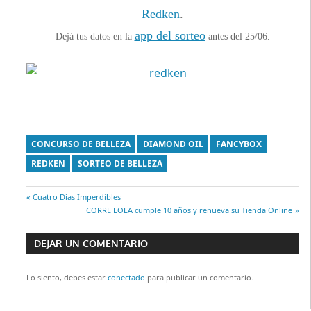
Redken
.
app del sorteo
Dejá tus datos en la
antes del 25/06.
CONCURSO DE BELLEZA
DIAMOND OIL
FANCYBOX
REDKEN
SORTEO DE BELLEZA
Entrada
Cuatro Días Imperdibles
Navegación
anterior:
Entrada
CORRE LOLA cumple 10 años y renueva su Tienda Online
siguiente:
de
DEJAR UN COMENTARIO
entradas
Lo siento, debes estar
conectado
para publicar un comentario.