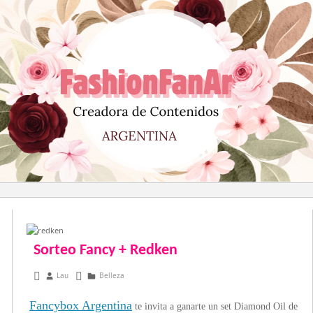
Saltar
al
contenido
Sorteo Fancy + Redken
junio 20, 2013
Lau
Belleza
Fancybox Argentina
te invita a ganarte un set Diamond Oil de