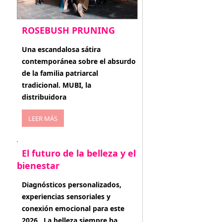
ROSEBUSH PRUNING
enero 20, 2026
Una escandalosa sátira
contemporánea sobre el absurdo
de la familia patriarcal
tradicional. MUBI, la
distribuidora
LEER MÁS
El futuro de la belleza y el
bienestar
enero 15, 2026
Diagnósticos personalizados,
experiencias sensoriales y
conexión emocional para este
2026 . La belleza siempre ha