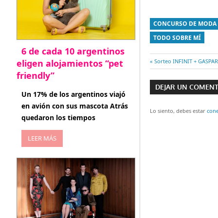
CONCURSO DE MODA
TODO SOBRE MÍ
6 de cada 10 argentinos
eligen alojamientos “pet
Entrada
Sorteo INFINIT + GASPA
Navegaci
anterior:
friendly”
DEJAR UN COMEN
de
abril 27, 2026
Un 17% de los argentinos viajó
en avión con sus mascota Atrás
entradas
Lo siento, debes estar
con
quedaron los tiempos
LEER MÁS