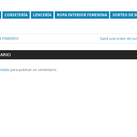
CORSETERÍA
LENCERÍA
ROPA INTERIOR FEMENINA
SORTEO DE 
RI PIMIENTO
Entrada
Ganá una orden de com
ón
siguiente:
TARIO
ectado
para publicar un comentario.