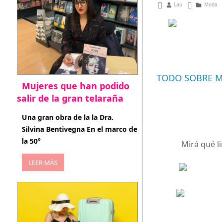
septiembre 23, 201
Lau
Moda
TODO SOBRE M
Mujeres que han podido
salir de la gran telaraña
abril 29, 2026
Una gran obra de la la Dra.
Silvina Bentivegna En el marco de
la 50°
Mirá qué l
LEER MÁS