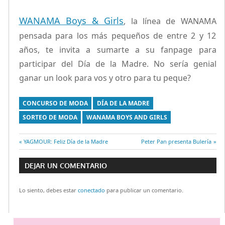
WANAMA Boys & Girls
, la línea de WANAMA
pensada para los más pequeños de entre 2 y 12
años, te invita a sumarte a su fanpage para
participar del Día de la Madre. No sería genial
ganar un look para vos y otro para tu peque?
CONCURSO DE MODA
DÍA DE LA MADRE
SORTEO DE MODA
WANAMA BOYS AND GIRLS
Entrada
YAGMOUR: Feliz Día de la Madre
Entrada
Peter Pan presenta Bulería
Navegación
anterior:
siguiente:
DEJAR UN COMENTARIO
de
Lo siento, debes estar
conectado
para publicar un comentario.
entradas