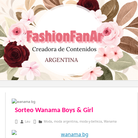
Saltar
al
contenido
Sorteo Wanama Boys & Girl
octubre 17, 2013
Lau
Moda
,
moda argentina
,
moda-y-belleza
,
Wanama