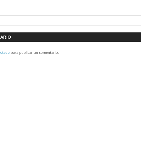
ón
TARIO
ectado
para publicar un comentario.