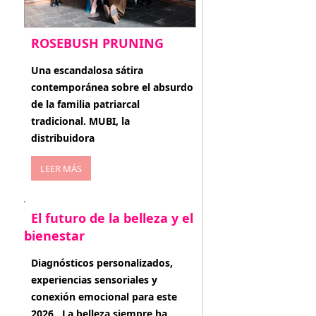
ROSEBUSH PRUNING
enero 20, 2026
Una escandalosa sátira
contemporánea sobre el absurdo
de la familia patriarcal
tradicional. MUBI, la
distribuidora
LEER MÁS
El futuro de la belleza y el
bienestar
enero 15, 2026
Diagnósticos personalizados,
experiencias sensoriales y
conexión emocional para este
2026 . La belleza siempre ha