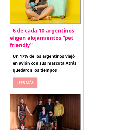
6 de cada 10 argentinos
eligen alojamientos “pet
friendly”
abril 27, 2026
Un 17% de los argentinos viajó
en avión con sus mascota Atrás
quedaron los tiempos
LEER MÁS