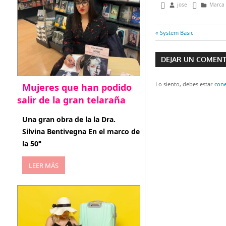
junio 4, 2013
jose
Marca
Entrada
System Basic
Navegaci
anterior:
DEJAR UN COMEN
de
entradas
Lo siento, debes estar
con
Mujeres que han podido
salir de la gran telaraña
abril 29, 2026
Una gran obra de la la Dra.
Silvina Bentivegna En el marco de
la 50°
LEER MÁS