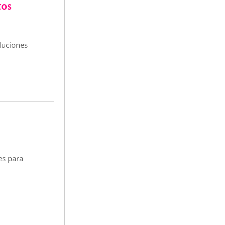
tos
luciones
es para