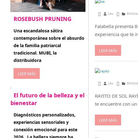
agosto 21, 2015
Lau
Belleza
ROSEBUSH PRUNING
Falabella presenta 
enero 20, 2026
Una escandalosa sátira
experiencia que te in
contemporánea sobre el absurdo
de la familia patriarcal
LEER MÁS
tradicional. MUBI, la
distribuidora
LEER MÁS
julio 31, 2015
Lau
Belleza
El futuro de la belleza y el
RAYITO DE SOL RAYI
bienestar
te encuentre con un 
enero 15, 2026
Diagnósticos personalizados,
LEER MÁS
experiencias sensoriales y
conexión emocional para este
2026 . La belleza siempre ha