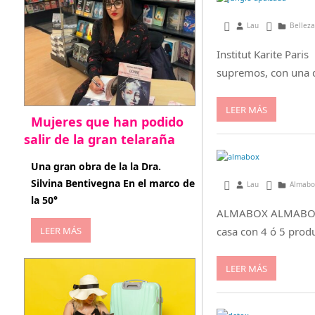
octubre 7, 2016
Lau
Belleza
Institut Karite Paris
supremos, con una d
LEER MÁS
Mujeres que han podido
salir de la gran telaraña
abril 29, 2026
Una gran obra de la la Dra.
Silvina Bentivegna En el marco de
febrero 3, 2016
Lau
Almabo
la 50°
ALMABOX ALMABOX es 
LEER MÁS
casa con 4 ó 5 prod
LEER MÁS