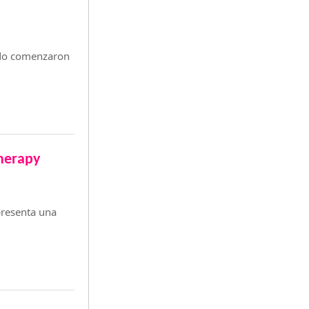
do comenzaron
herapy
presenta una