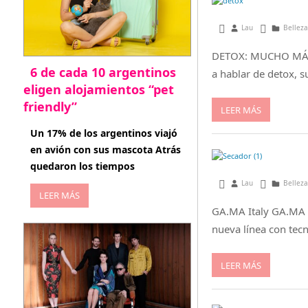
enero 1, 2016
Lau
Belleza
DETOX: MUCHO MÁS 
6 de cada 10 argentinos
a hablar de detox, s
eligen alojamientos “pet
friendly”
LEER MÁS
abril 27, 2026
Un 17% de los argentinos viajó
en avión con sus mascota Atrás
quedaron los tiempos
septiembre 7, 2015
Lau
Belleza
LEER MÁS
GA.MA Italy GA.MA It
nueva línea con tec
LEER MÁS