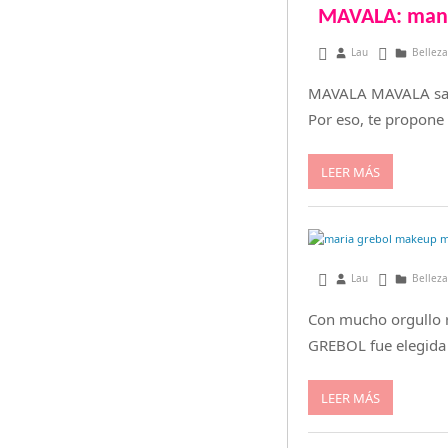
MAVALA: mano
julio 6, 2015
Lau
Belleza
MAVALA MAVALA sabe 
Por eso, te propone 
LEER MÁS
mayo 20, 2015
Lau
Belleza
Con mucho orgullo r
GREBOL fue elegida 
LEER MÁS