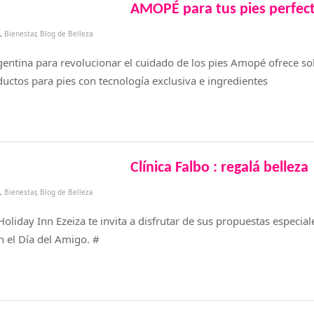
AMOPÉ para tus pies perfec
,
Bienestar
,
Blog de Belleza
gentina para revolucionar el cuidado de los pies Amopé ofrece so
uctos para pies con tecnología exclusiva e ingredientes
Clínica Falbo : regalá belleza
,
Bienestar
,
Blog de Belleza
Holiday Inn Ezeiza te invita a disfrutar de sus propuestas especial
en el Día del Amigo. #