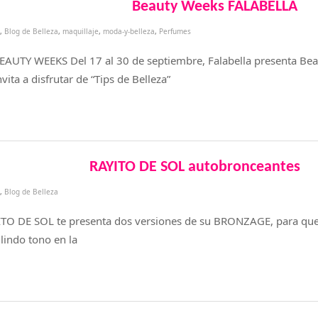
Beauty Weeks FALABELLA
,
Blog de Belleza
,
maquillaje
,
moda-y-belleza
,
Perfumes
BEAUTY WEEKS Del 17 al 30 de septiembre, Falabella presenta Be
vita a disfrutar de “Tips de Belleza”
RAYITO DE SOL autobronceantes
,
Blog de Belleza
TO DE SOL te presenta dos versiones de su BRONZAGE, para que
lindo tono en la