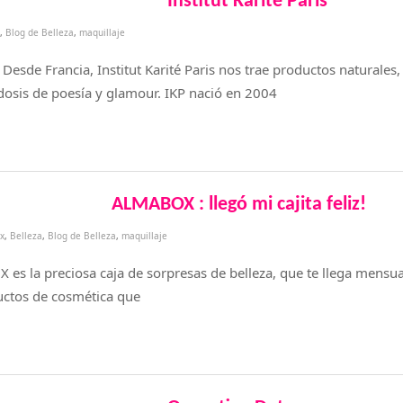
Institut Karité Paris
,
Blog de Belleza
,
maquillaje
 Desde Francia, Institut Karité Paris nos trae productos naturales,
osis de poesía y glamour. IKP nació en 2004
ALMABOX : llegó mi cajita feliz!
x
,
Belleza
,
Blog de Belleza
,
maquillaje
la preciosa caja de sorpresas de belleza, que te llega mensua
uctos de cosmética que