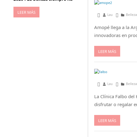
LEER MÁS
julio 17, 2015
Lau
Belleza
Amopé llega a la Ar
innovadoras en prod
LEER MÁS
julio 17, 2015
Lau
Belleza
La Clínica Falbo del 
disfrutar o regalar 
LEER MÁS