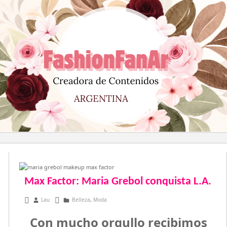
Saltar
al
contenido
Max Factor: Maria Grebol conquista L.A.
mayo 20, 2015
Lau
Belleza
,
Moda
Con mucho orgullo recibimos