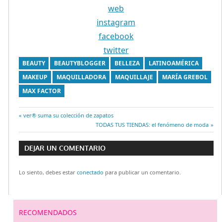
web
instagram
facebook
twitter
BEAUTY
BEAUTYBLOGGER
BELLEZA
LATINOAMÉRICA
MAKEUP
MAQUILLADORA
MAQUILLAJE
MARÍA GREBOL
MAX FACTOR
Entrada
ver® suma su colección de zapatos
Navegación
anterior:
Entrada
TODAS TUS TIENDAS: el fenómeno de moda
siguiente:
de
DEJAR UN COMENTARIO
entradas
Lo siento, debes estar
conectado
para publicar un comentario.
RECOMENDADOS