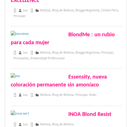
EXCELLENCE
septiembre 17, 2017
Lau
Belleza
,
Blog de Belleza
,
BloggerArgentina
,
L'Oréal Paris
,
Principal
BlondMe : un rubio
para cada mujer
agosto 20, 2017
Lau
Belleza
,
Blog de Belleza
,
BloggerArgentina
,
Principal
,
Principales
,
Schwarzkopf Professional
Essensity, nueva
coloración permanente sin amoníaco
junio 26, 2017
Lau
Belleza
,
Blog de Belleza
,
Principal
,
Slider
INOA Blond Resist
septiembre 24, 2016
Lau
Belleza
,
Blog de Belleza