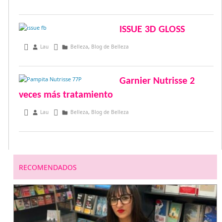
ISSUE 3D GLOSS
julio 9, 2015
Lau
Belleza
,
Blog de Belleza
Garnier Nutrisse 2
veces más tratamiento
junio 20, 2015
Lau
Belleza
,
Blog de Belleza
RECOMENDADOS