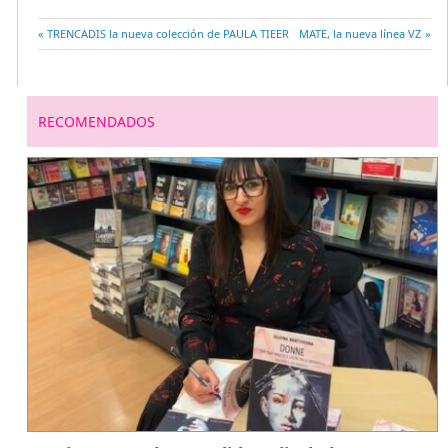
Entrada
TRENCADIS la nueva colección de PAULA TIEER
Entrada
MATE, la nueva línea VZ
Navegación
anterior:
siguiente:
de
RECOMENDADOS
entradas