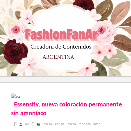
Saltar
al
contenido
Essensity, nueva coloración permanente
sin amoníaco
junio 26, 2017
Lau
Belleza
,
Blog de Belleza
,
Principal
,
Slider