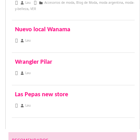
julio 5, 2016
Lau
Accesorios de moda
,
Blog de Moda
,
moda argentina
,
moda-
y-belleza
,
VER
Nuevo local Wanama
diciembre 2, 2012
Lau
Wrangler Pilar
noviembre 28, 2012
Lau
Las Pepas new store
noviembre 28, 2012
Lau