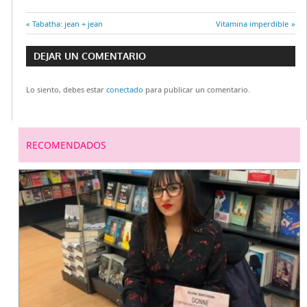
Entrada
Tabatha: jean + jean
Entrada
Vitamina imperdible
Navegación
anterior:
siguiente:
DEJAR UN COMENTARIO
de
Lo siento, debes estar
conectado
para publicar un comentario.
entradas
RECOMENDADOS