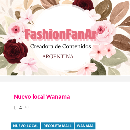
Saltar
al
contenido
Nuevo local Wanama
diciembre 2, 2012
Lau
NUEVO LOCAL
RECOLETA MALL
WANAMA