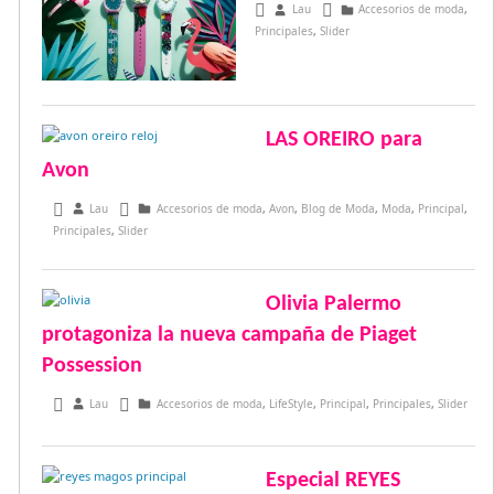
febrero 25, 2018
Lau
Accesorios de moda
,
Principales
,
Slider
LAS OREIRO para
Avon
julio 26, 2017
Lau
Accesorios de moda
,
Avon
,
Blog de Moda
,
Moda
,
Principal
,
Principales
,
Slider
Olivia Palermo
protagoniza la nueva campaña de Piaget
Possession
abril 2, 2017
Lau
Accesorios de moda
,
LifeStyle
,
Principal
,
Principales
,
Slider
Especial REYES