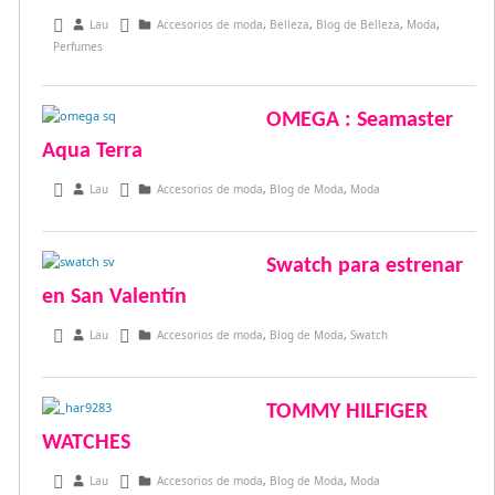
diciembre 1, 2016
Lau
Accesorios de moda
,
Belleza
,
Blog de Belleza
,
Moda
,
Perfumes
OMEGA : Seamaster
Aqua Terra
abril 22, 2016
Lau
Accesorios de moda
,
Blog de Moda
,
Moda
Swatch para estrenar
en San Valentín
enero 18, 2016
Lau
Accesorios de moda
,
Blog de Moda
,
Swatch
TOMMY HILFIGER
WATCHES
diciembre 25, 2015
Lau
Accesorios de moda
,
Blog de Moda
,
Moda