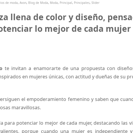
rios de moda
,
Avon
,
Blog de Moda
,
Moda
,
Principal
,
Principales
,
Slider
za llena de color y diseño, pens
otenciar lo mejor de cada mujer
o
te invitan a enamorarte de una propuesta con diseño
inspirados en mujeres únicas, con actitud y dueñas de su pro
ersiguen el empoderamiento femenino y saben que cuand
osas maravillosas.
a para potenciar lo mejor de cada mujer, destacando las vi
valientes, porque cuando una mujer es independiente y