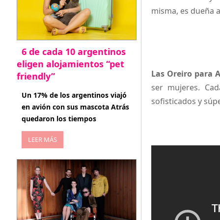
misma, es dueña ab
6 de cada 10 argentinos
eligen alojamientos “pet
Las Oreiro para 
friendly”
ser mujeres. Cad
abril 27, 2026
Un 17% de los argentinos viajó
sofisticados y súp
en avión con sus mascota Atrás
quedaron los tiempos
LEER MÁS