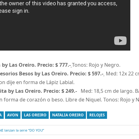
 by Las Oreiro. Precio: $ 777.-
Tonos: Rojo y Negro.
sorios Besos by Las Oreiro. Precio: $ 597.-
Med: 12x 22 c
on dije en forma de Lápiz Labial.
ta by Las Oreiro. Precio: $ 249.-
Med: 18,5 cm de largo. B
en forma de corazón o beso. Libre de Niquel. Tonos: Rojo y 
A
AVON
LAS OREIRO
NATALIA OREIRO
RELOJES
 lanzan la serie “DO YOU”