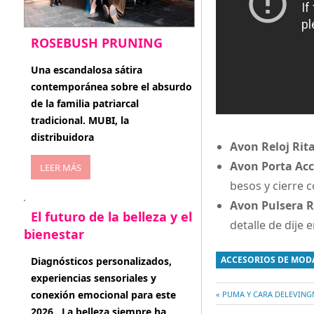
ROSEBUSH PRUNING
enero 20, 2026
Una escandalosa sátira
contemporánea sobre el absurdo
de la familia patriarcal
tradicional. MUBI, la
distribuidora
Avon Reloj Rita
Avon Porta Acce
LEER MÁS
besos y cierre c
Avon Pulsera Ri
El futuro de la belleza y el
detalle de dije 
bienestar
enero 15, 2026
ACCESORIOS DE MOD
Diagnósticos personalizados,
experiencias sensoriales y
conexión emocional para este
Entrada
PUMA Y CARA DELEVINGNE
anterior:
2026 . La belleza siempre ha