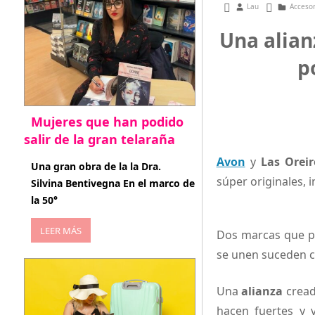
julio 26, 2017
Lau
Acceso
Una alian
p
Mujeres que han podido
salir de la gran telaraña
Avon
y
Las Oreir
abril 29, 2026
Una gran obra de la la Dra.
súper originales, 
Silvina Bentivegna En el marco de
la 50°
LEER MÁS
Dos marcas que p
se unen suceden c
Una
alianza
cread
hacen fuertes y 