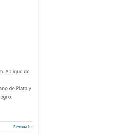
m. Aplique de
año de Plata y
Negro.
Entrada
Ravenna 5
siguiente: