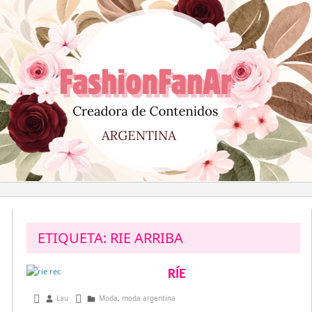
Saltar
al
contenido
ETIQUETA:
RIE ARRIBA
RÍE
agosto 14, 2013
Lau
Moda
,
moda argentina