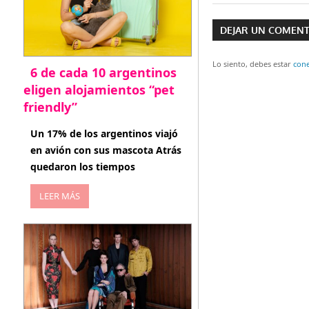
Navegaci
anterior:
DEJAR UN COMEN
de
entradas
Lo siento, debes estar
con
6 de cada 10 argentinos
eligen alojamientos “pet
friendly”
abril 27, 2026
Un 17% de los argentinos viajó
en avión con sus mascota Atrás
quedaron los tiempos
LEER MÁS