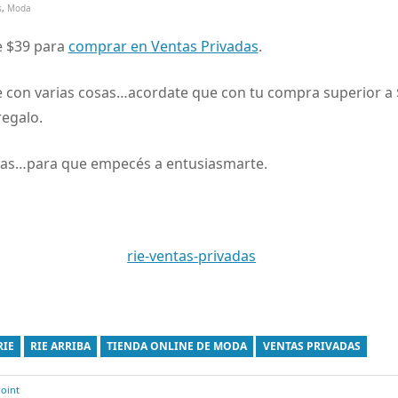
s
,
Moda
 $39 para
comprar en Ventas Privadas
.
e con varias cosas…acordate que con tu compra superior a $ 
egalo.
das…para que empecés a entusiasmarte.
RIE
RIE ARRIBA
TIENDA ONLINE DE MODA
VENTAS PRIVADAS
oint