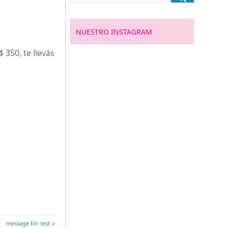
NUESTRO INSTAGRAM
350, te llevás
Entrada
message for test