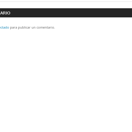
ón
TARIO
ectado
para publicar un comentario.