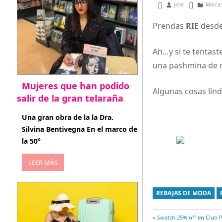
enero 28, 2013
jose
Marca
Prendas
RIE
desde
Ah…y si te tentast
una pashmina de r
Mujeres que han podido
Algunas cosas lin
salir de la gran telaraña
abril 29, 2026
Una gran obra de la la Dra.
Silvina Bentivegna En el marco de
la 50°
LEER MÁS
REBAJAS DE MODA
Entrada
Swatch 25% off en Club P