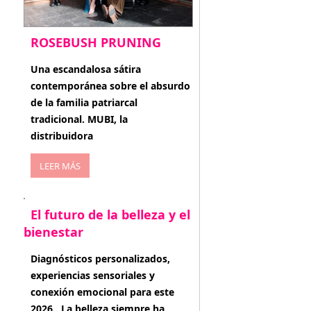
ROSEBUSH PRUNING
enero 20, 2026
Una escandalosa sátira
contemporánea sobre el absurdo
de la familia patriarcal
tradicional. MUBI, la
distribuidora
LEER MÁS
El futuro de la belleza y el
bienestar
enero 15, 2026
Diagnósticos personalizados,
experiencias sensoriales y
conexión emocional para este
2026 . La belleza siempre ha