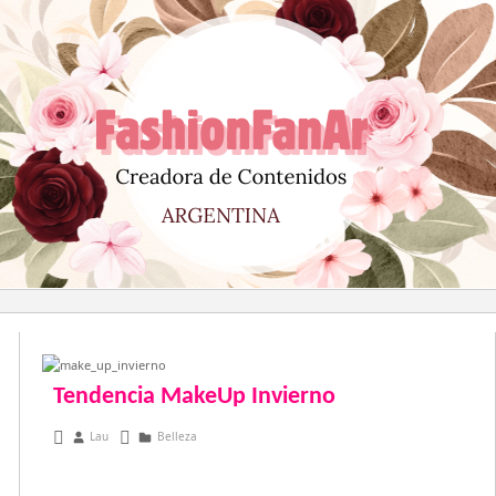
Saltar
al
contenido
Tendencia MakeUp Invierno
febrero 15, 2013
Lau
Belleza