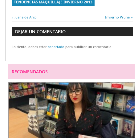
TENDENCIAS MAQUILLAJE INVIERNO 2013
Entrada
Juana de Arco
Entrada
Invierno Prüne
Navegación
anterior:
siguiente:
DEJAR UN COMENTARIO
de
Lo siento, debes estar
conectado
para publicar un comentario.
entradas
RECOMENDADOS