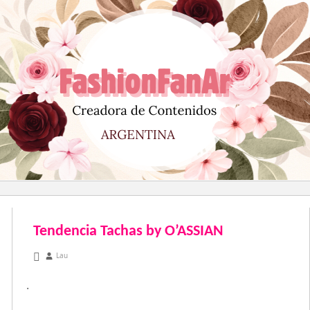
Saltar
al
contenido
Tendencia Tachas by O’ASSIAN
noviembre 15, 2012
Lau
.