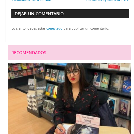
Navegación
anterior:
siguiente:
DEJAR UN COMENTARIO
de
Lo siento, debes estar
conectado
para publicar un comentario.
entradas
RECOMENDADOS