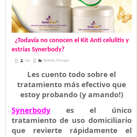
¿Todavía no conocen el Kit Anti celulitis y
estrías Synerbody?
enero 21, 2019
Lau
Belleza
,
Principal
Les cuento todo sobre el
tratamiento más efectivo que
estoy probando (y amando!)
Synerbody
es el único
tratamiento de
uso domiciliario
que
revierte rápidamente
el