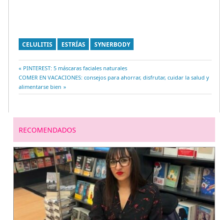
CELULITIS
ESTRÍAS
SYNERBODY
Entrada
PINTEREST: 5 máscaras faciales naturales
Navegación
Entrada
COMER EN VACACIONES: consejos para ahorrar, disfrutar, cuidar la salud y
anterior:
siguiente:
alimentarse bien
de
entradas
RECOMENDADOS