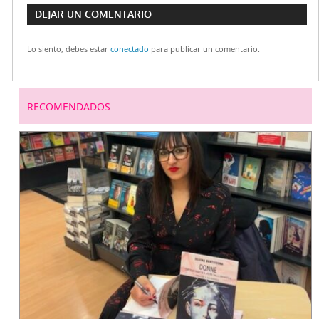
Navegación
DEJAR UN COMENTARIO
de
Lo siento, debes estar
conectado
para publicar un comentario.
entradas
RECOMENDADOS