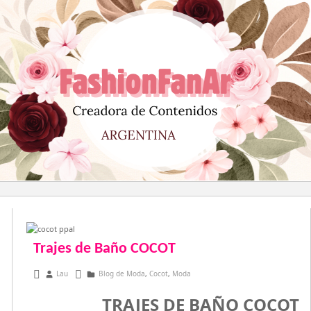
Saltar
al
contenido
Trajes de Baño COCOT
noviembre 2, 2015
Lau
Blog de Moda
,
Cocot
,
Moda
TRAJES DE BAÑO COCOT