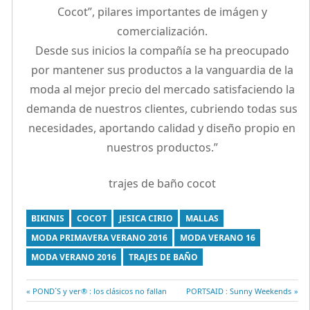
Cocot”, pilares importantes de imágen y
comercialización.
Desde sus inicios la compañía se ha preocupado
por mantener sus productos a la vanguardia de la
moda al mejor precio del mercado satisfaciendo la
demanda de nuestros clientes, cubriendo todas sus
necesidades, aportando calidad y diseño propio en
nuestros productos.”
trajes de baño cocot
BIKINIS
COCOT
JESICA CIRIO
MALLAS
MODA PRIMAVERA VERANO 2016
MODA VERANO 16
MODA VERANO 2016
TRAJES DE BAÑO
Entrada
POND´S y ver® : los clásicos no fallan
Entrada
PORTSAID : Sunny Weekends
anterior:
siguiente: