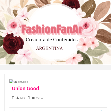
Saltar
al
contenido
Union Good
junio 4, 2013
jose
Marca