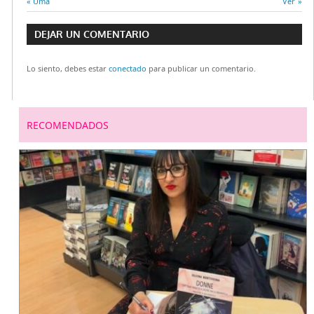
Entrada
Uma
Entrada
Ver
Navegación
anterior:
siguient
DEJAR UN COMENTARIO
de
Lo siento, debes estar
conectado
para publicar un comentario.
entradas
RECOMENDADOS