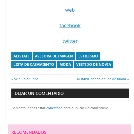
web
facebook
twitter
ALISTATE
ASESORA DE IMAGEN
ESTILISMO
LISTA DE CASAMIENTO
MODA
VESTIDO DE NOVIA
Entrada
Skin Color Tone
Entrada
ROMWE tienda online de moda
Navegación
anterior:
siguiente:
DEJAR UN COMENTARIO
de
Lo siento, debes estar
conectado
para publicar un comentario.
entradas
RECOMENDADOS