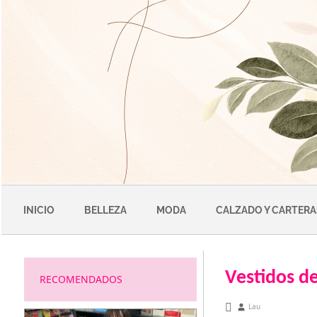
Saltar
al
contenido
INICIO
BELLEZA
MODA
CALZADO Y CARTERA
Vestidos d
RECOMENDADOS
noviembre 25, 2012
Lau