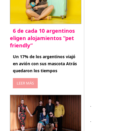
6 de cada 10 argentinos
eligen alojamientos “pet
friendly”
abril 27, 2026
Un 17% de los argentinos viajó
en avión con sus mascota Atrás
quedaron los tiempos
LEER MÁS
.
.