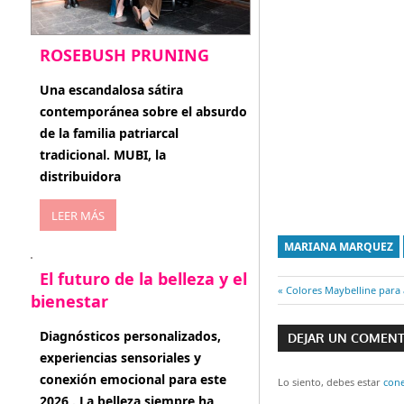
ROSEBUSH PRUNING
enero 20, 2026
Una escandalosa sátira
contemporánea sobre el absurdo
de la familia patriarcal
tradicional. MUBI, la
distribuidora
LEER MÁS
MARIANA MARQUEZ
El futuro de la belleza y el
Entrada
Colores Maybelline para
bienestar
Navegaci
anterior:
enero 15, 2026
Diagnósticos personalizados,
DEJAR UN COMEN
de
experiencias sensoriales y
conexión emocional para este
entradas
Lo siento, debes estar
con
2026 . La belleza siempre ha