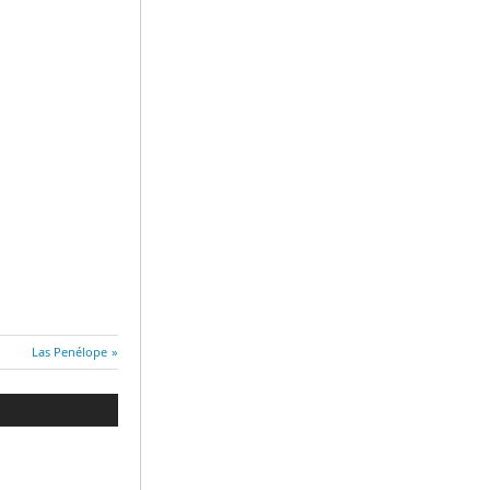
Entrada
Las Penélope
siguiente: