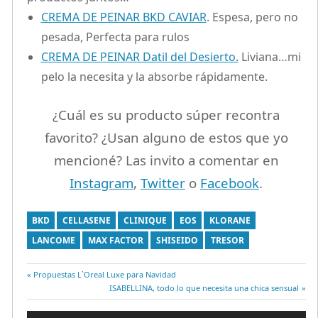
CREMA DE PEINAR BKD CAVIAR
. Espesa, pero no
pesada, Perfecta para rulos
CREMA DE PEINAR Datil del Desierto.
Liviana…mi
pelo la necesita y la absorbe rápidamente.
¿Cuál es su producto súper recontra
favorito? ¿Usan alguno de estos que yo
mencioné? Las invito a comentar en
Instagram
,
Twitter
o
Facebook
.
BKD
CELLASENE
CLINIQUE
EOS
KLORANE
LANCOME
MAX FACTOR
SHISEIDO
TRESOR
Entrada
Propuestas L`Oreal Luxe para Navidad
Navegación
anterior:
Entrada
ISABELLINA, todo lo que necesita una chica sensual
siguiente: