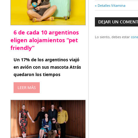
Entrada
Detalles Vitamina
Navegaci
anterior:
DEJAR UN COMEN
de
6 de cada 10 argentinos
entradas
Lo siento, debes estar
con
eligen alojamientos “pet
friendly”
abril 27, 2026
Un 17% de los argentinos viajó
en avión con sus mascota Atrás
quedaron los tiempos
LEER MÁS