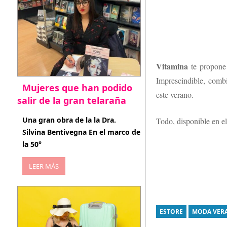
Vitamina
te propone 
Imprescindible, comb
Mujeres que han podido
este verano.
salir de la gran telaraña
abril 29, 2026
Una gran obra de la la Dra.
Todo, disponible en e
Silvina Bentivegna En el marco de
la 50°
LEER MÁS
ESTORE
MODA VERA