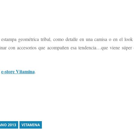
estampa geométrica tribal, como detalle en una camisa o en el look t
inar con accesorios que acompañen esa tendencia…que viene súper 
e-store Vitamina
l
.
NO 2013
VITAMINA