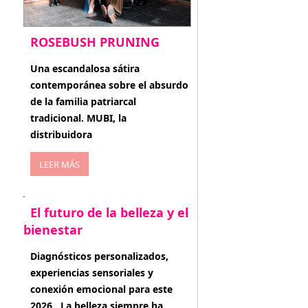
ROSEBUSH PRUNING
enero 20, 2026
Una escandalosa sátira
contemporánea sobre el absurdo
de la familia patriarcal
tradicional. MUBI, la
distribuidora
LEER MÁS
El futuro de la belleza y el
bienestar
enero 15, 2026
Diagnósticos personalizados,
experiencias sensoriales y
conexión emocional para este
2026 . La belleza siempre ha