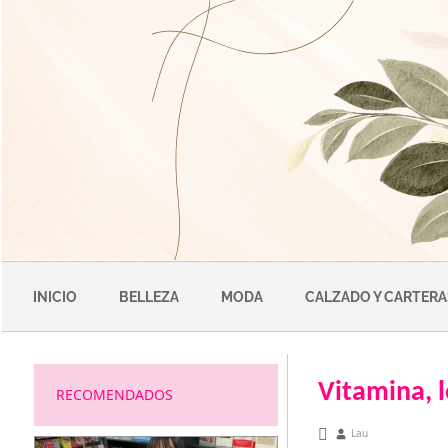
Saltar
al
contenido
INICIO
BELLEZA
MODA
CALZADO Y CARTERA
Vitamina, 
RECOMENDADOS
noviembre 10, 2012
Lau