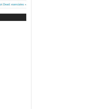
da
Not Dead: esenciales
nte: