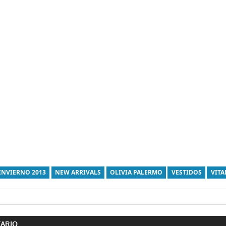
INVIERNO 2013
NEW ARRIVALS
OLIVIA PALERMO
VESTIDOS
VIT
ón
TARIO