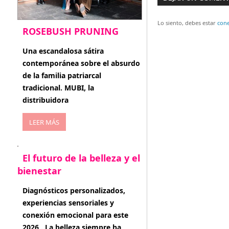
de
entradas
Lo siento, debes estar
con
ROSEBUSH PRUNING
enero 20, 2026
Una escandalosa sátira
contemporánea sobre el absurdo
de la familia patriarcal
tradicional. MUBI, la
distribuidora
LEER MÁS
El futuro de la belleza y el
bienestar
enero 15, 2026
Diagnósticos personalizados,
experiencias sensoriales y
conexión emocional para este
2026 . La belleza siempre ha