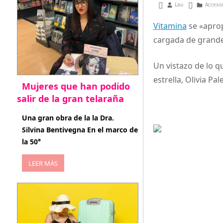
febrero 2, 2013
Lau
Acceso
Vitamina
se «aprop
cargada de grande
Un vistazo de lo q
estrella, Olivia Pa
Mujeres que han podido
salir de la gran telaraña
abril 29, 2026
Una gran obra de la la Dra.
Silvina Bentivegna En el marco de
la 50°
LEER MÁS