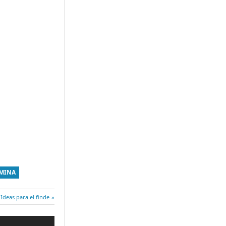
AMINA
Entrada
Ideas para el finde
siguiente: