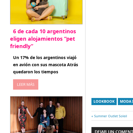
6 de cada 10 argentinos
eligen alojamientos “pet
friendly”
abril 27, 2026
Un 17% de los argentinos viajó
en avión con sus mascota Atrás
quedaron los tiempos
LEER MÁS
LOOKBOOK
MODA 
Entrada
Summer Outlet Soleil
Navegaci
anterior:
DEJAR UN COMEN