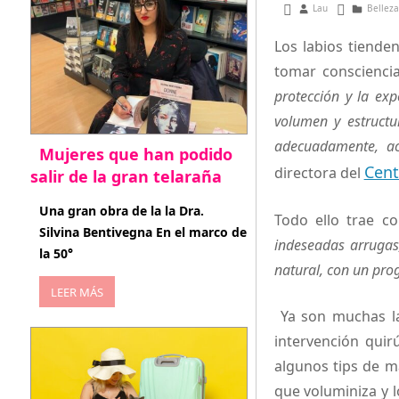
agosto 22, 2013
Lau
Belleza
Los labios tiende
tomar consciencia
protección y la ex
volumen y estructu
adecuadamente, ac
Mujeres que han podido
Cent
directora del
salir de la gran telaraña
abril 29, 2026
Una gran obra de la la Dra.
Todo ello trae c
Silvina Bentivegna En el marco de
indeseadas arrugas,
la 50°
natural, con un prog
LEER MÁS
Ya son muchas la
intervención quir
algunos tips de m
que voluminiza y 