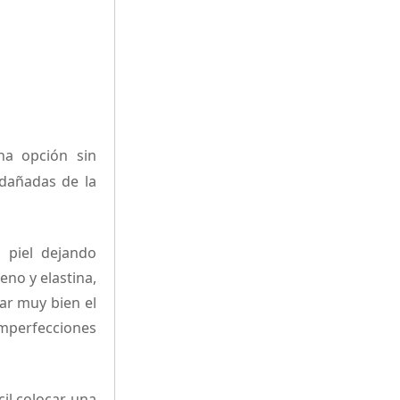
na opción sin
 dañadas de la
 piel dejando
eno y elastina,
jar muy bien el
imperfecciones
cil colocar una