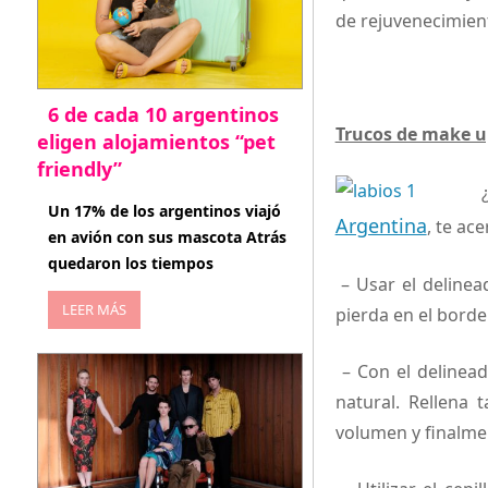
de rejuvenecimient
6 de cada 10 argentinos
Trucos de make u
eligen alojamientos “pet
friendly”
¿
abril 27, 2026
Un 17% de los argentinos viajó
Argentina
, te ac
en avión con sus mascota Atrás
quedaron los tiempos
– Usar el delinea
LEER MÁS
pierda en el borde
– Con el delineado
natural. Rellena 
volumen y finalmen