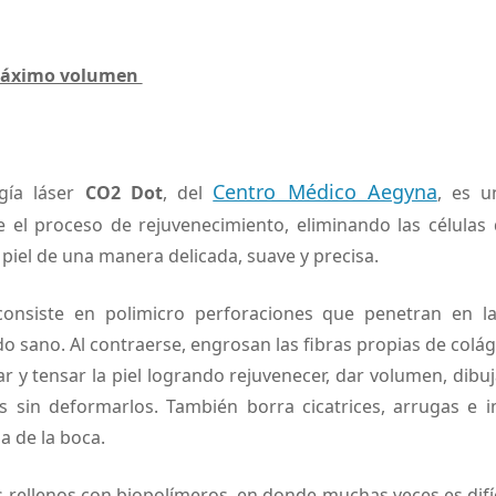
 Máximo volumen
Centro Médico Aegyna
gía láser
CO2 Dot
, del
, es u
 el proceso de rejuvenecimiento, eliminando las células
 piel de una manera delicada, suave y precisa.
onsiste en polimicro perforaciones que penetran en la
do sano. Al contraerse, engrosan las fibras propias de colág
r y tensar la piel logrando rejuvenecer, dar volumen, dibu
ios sin deformarlos. También borra cicatrices, arrugas e 
a de la boca.
s rellenos con biopolímeros, en donde muchas veces es difí