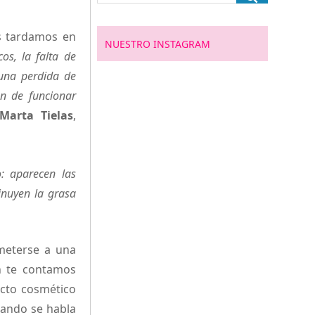
ás tardamos en
NUESTRO INSTAGRAM
os, la falta de
 una perdida de
an de funcionar
Marta Tielas
,
: aparecen las
inuyen la grasa
meterse a una
ón te contamos
ucto cosmético
uando se habla