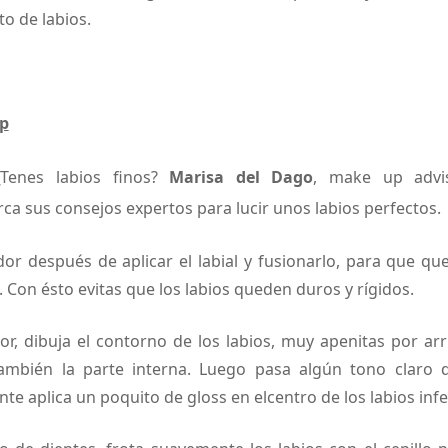
o de labios.
p
Tenes labios finos?
Marisa del Dago
, make up adv
erca sus consejos expertos para lucir unos labios perfectos.
dor después de aplicar el labial y fusionarlo, para que qu
. Con ésto evitas que los labios queden duros y rígidos.
r, dibuja el contorno de los labios, muy apenitas por arri
también la parte interna. Luego pasa algún tono claro d
te aplica un poquito de gloss en elcentro de los labios infe