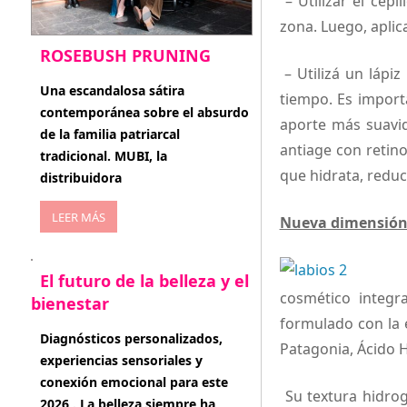
– Utilizar el cepi
zona. Luego, aplic
ROSEBUSH PRUNING
– Utilizá un lápiz
enero 20, 2026
Una escandalosa sátira
tiempo. Es import
contemporánea sobre el absurdo
aporte más suavid
de la familia patriarcal
antiage con retin
tradicional. MUBI, la
que hidrata, reduc
distribuidora
LEER MÁS
Nueva dimensión: 
El futuro de la belleza y el
cosmético integr
bienestar
formulado con la e
enero 15, 2026
Diagnósticos personalizados,
Patagonia, Ácido H
experiencias sensoriales y
conexión emocional para este
Su textura hidrog
2026 . La belleza siempre ha