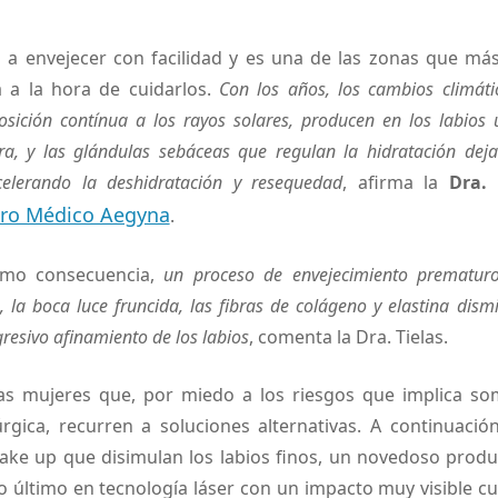
n a envejecer con facilidad y es una de las zonas que m
 a la hora de cuidarlos.
Con los años, los cambios climátic
posición contínua a los rayos solares, producen en los labios
ra, y las glándulas sebáceas que regulan la hidratación dej
elerando la deshidratación y resequedad
, afirma la
Dra. 
ro Médico Aegyna
.
omo consecuencia,
un proceso de envejecimiento prematuro
 la boca luce fruncida, las fibras de colágeno y elastina dism
resivo afinamiento de los labios
, comenta la Dra. Tielas.
s mujeres que, por miedo a los riesgos que implica so
úrgica, recurren a soluciones alternativas. A continuaci
ake up que disimulan los labios finos, un novedoso prod
lo último en tecnología láser con un impacto muy visible c