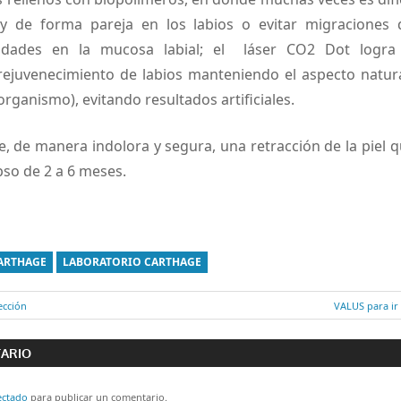
y de forma pareja en los labios o evitar migraciones
ridades en la mucosa labial; el láser CO2 Dot logra
ejuvenecimiento de labios manteniendo el aspecto natura
organismo), evitando resultados artificiales.
, de manera indolora y segura, una retracción de la piel q
pso de 2 a 6 meses.
ARTHAGE
LABORATORIO CARTHAGE
ección
Entrada
VALUS para ir
ón
siguiente:
TARIO
ectado
para publicar un comentario.