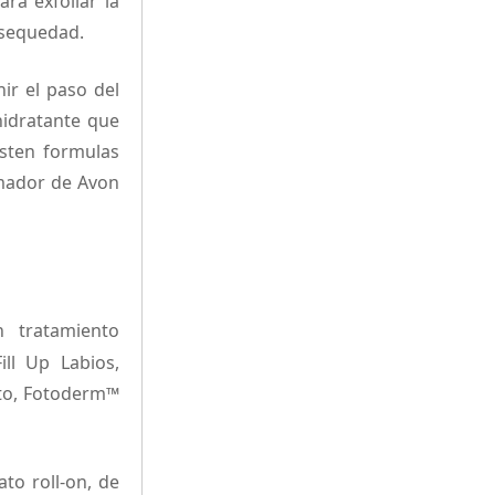
ara exfoliar la
resequedad.
nir el paso del
hidratante que
isten formulas
rmador de Avon
 tratamiento
ll Up Labios,
ato, Fotoderm™
to roll-on, de