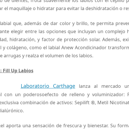
llo de dientes, frota suavemente los labios con el cepillo p
ar el maquillaje o hidratar para evitar la deshidratación o 
 labial que, además de dar color y brillo, te permita preve
ante elegir entre las opciones que incluyan un complejo 
ad, hidratación, y factor de protección solar. Además, ex
ol y colágeno, como el labial Anew Acondicinador transfo
e arrugas y realza el volumen de los labios.
Fill Up Labios
Laboratorio Carthage
lanza al mercado un
al con un poderosoefecto de relleno y voluminizador: Fi
xclusiva combinación de activos: Sepilift ®, Metil Nicotin
ialúrónico.
el aporta una sensación de frescura y bienestar. Su forma