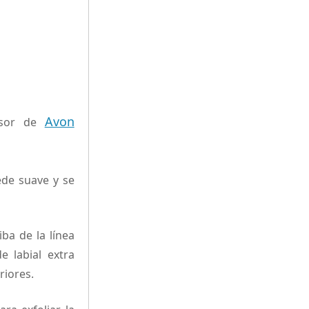
Avon
isor de
ede suave y se
ba de la línea
e labial extra
riores.