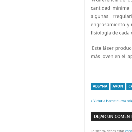
cantidad mínima 
algunas irregula
engrosamiento y r
fisiología de cada 
Este láser produce
más joven en el la
AEGYNA
AVON
C
Entrada
Victoria Hache nueva col
Navegaci
anterior:
DEJAR UN COMEN
de
Lo siento, debes estar
con