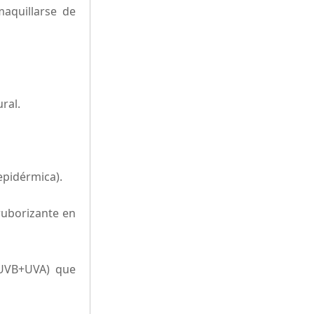
maquillarse de
ral.
epidérmica).
 ruborizante en
(UVB+UVA) que