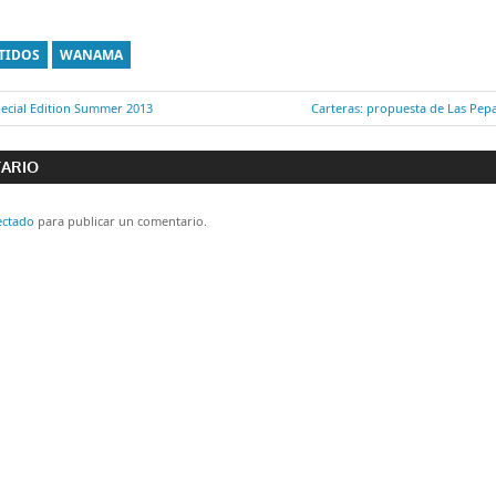
TIDOS
WANAMA
pecial Edition Summer 2013
Entrada
Carteras: propuesta de Las Pep
ón
siguiente:
TARIO
ectado
para publicar un comentario.