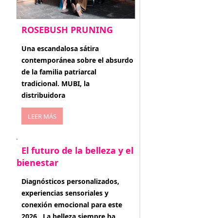
ROSEBUSH PRUNING
enero 20, 2026
Una escandalosa sátira
contemporánea sobre el absurdo
de la familia patriarcal
tradicional. MUBI, la
distribuidora
LEER MÁS
El futuro de la belleza y el
bienestar
enero 15, 2026
Diagnósticos personalizados,
experiencias sensoriales y
conexión emocional para este
2026 . La belleza siempre ha