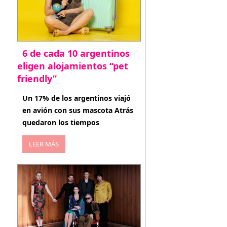
6 de cada 10 argentinos
eligen alojamientos “pet
friendly”
abril 27, 2026
Un 17% de los argentinos viajó
en avión con sus mascota Atrás
quedaron los tiempos
LEER MÁS