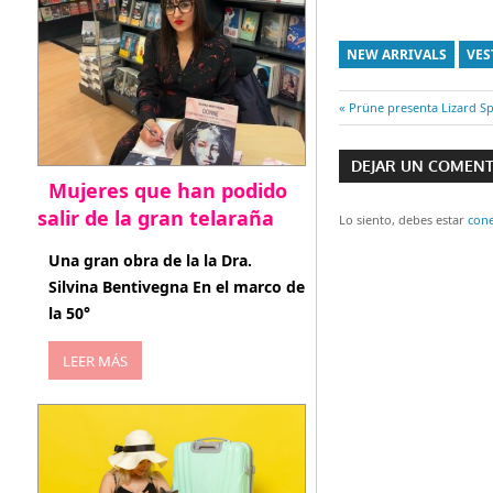
NEW ARRIVALS
VES
Entrada
Prüne presenta Lizard S
Navegaci
anterior:
DEJAR UN COMEN
de
Mujeres que han podido
salir de la gran telaraña
entradas
Lo siento, debes estar
con
abril 29, 2026
Una gran obra de la la Dra.
Silvina Bentivegna En el marco de
la 50°
LEER MÁS