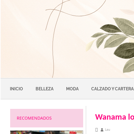
Saltar
al
contenido
INICIO
BELLEZA
MODA
CALZADO Y CARTERA
Wanama lo
RECOMENDADOS
octubre 29, 2012
Lau