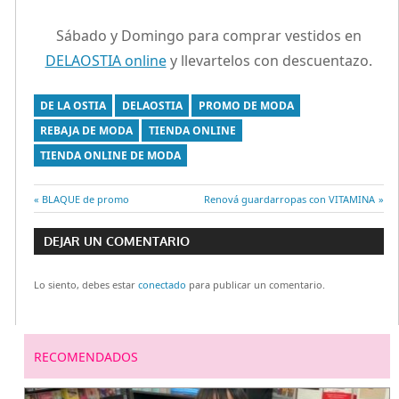
Sábado y Domingo para comprar vestidos en
DELAOSTIA online
y llevartelos con descuentazo.
DE LA OSTIA
DELAOSTIA
PROMO DE MODA
REBAJA DE MODA
TIENDA ONLINE
TIENDA ONLINE DE MODA
Entrada
BLAQUE de promo
Entrada
Renová guardarropas con VITAMINA
Navegación
anterior:
siguiente:
DEJAR UN COMENTARIO
de
Lo siento, debes estar
conectado
para publicar un comentario.
entradas
RECOMENDADOS