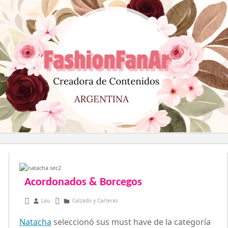
Saltar
al
contenido
Acordonados & Borcegos
abril 29, 2013
Lau
Calzado y Carteras
Natacha
seleccionó sus must have de la categoría