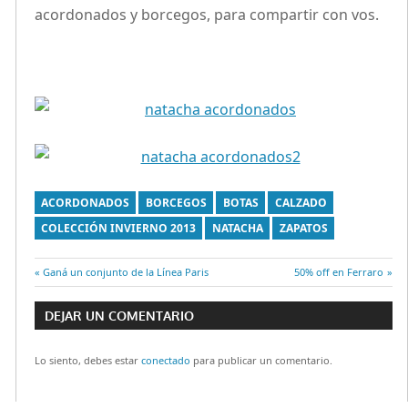
acordonados y borcegos, para compartir con vos.
ACORDONADOS
BORCEGOS
BOTAS
CALZADO
COLECCIÓN INVIERNO 2013
NATACHA
ZAPATOS
Entrada
Ganá un conjunto de la Línea Paris
Entrada
50% off en Ferraro
Navegación
anterior:
siguiente:
DEJAR UN COMENTARIO
de
Lo siento, debes estar
conectado
para publicar un comentario.
entradas