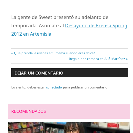
La gente de Sweet presentó su adelanto de
temporada Asomate al
Desayuno de Prensa Spring
2012 en Artemisia
Entrada
Qué prenda le usabas a tu mamá cuando eras chica?
Navegación
anterior:
Entrada
Regalo por compra en Allô Martínez
siguiente:
de
DEJAR UN COMENTARIO
entradas
Lo siento, debes estar
conectado
para publicar un comentario.
RECOMENDADOS