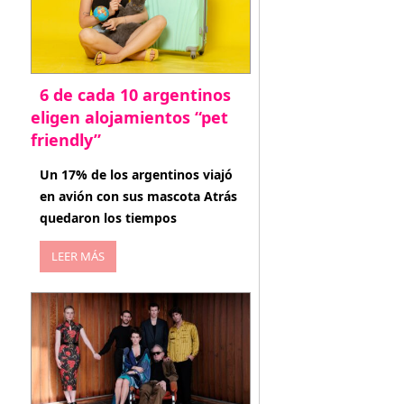
6 de cada 10 argentinos
eligen alojamientos “pet
friendly”
abril 27, 2026
Un 17% de los argentinos viajó
en avión con sus mascota Atrás
quedaron los tiempos
LEER MÁS