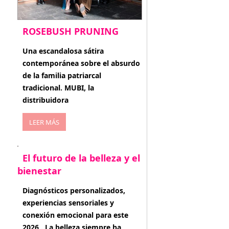
ROSEBUSH PRUNING
enero 20, 2026
Una escandalosa sátira
contemporánea sobre el absurdo
de la familia patriarcal
tradicional. MUBI, la
distribuidora
LEER MÁS
El futuro de la belleza y el
bienestar
enero 15, 2026
Diagnósticos personalizados,
experiencias sensoriales y
conexión emocional para este
2026 . La belleza siempre ha