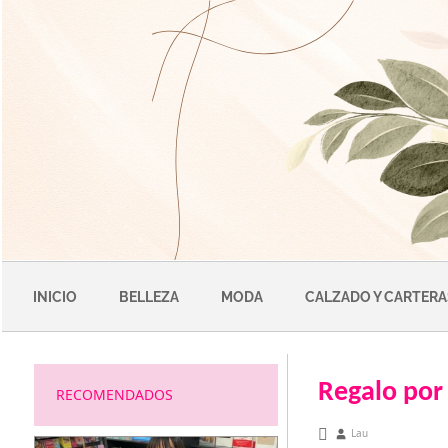
Saltar
al
contenido
INICIO
BELLEZA
MODA
CALZADO Y CARTERA
Regalo por
RECOMENDADOS
octubre 15, 2012
Lau