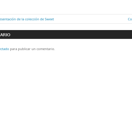
sentación de la colección de Sweet
En
Co
ón
si
TARIO
ectado
para publicar un comentario.