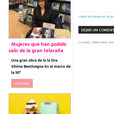
Entrada
Back del Desayuno de pre
Navegaci
anterior:
DEJAR UN COMEN
de
entradas
Lo siento, debes estar
con
Mujeres que han podido
salir de la gran telaraña
abril 29, 2026
Una gran obra de la la Dra.
Silvina Bentivegna En el marco de
la 50°
LEER MÁS