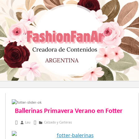
Saltar
al
contenido
Ballerinas Primavera Verano en Fotter
enero 17, 2013
Lau
Calzado y Carteras