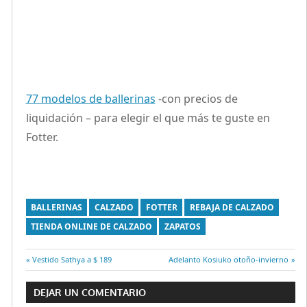
77 modelos de ballerinas
-con precios de
liquidación – para elegir el que más te guste en
Fotter.
BALLERINAS
CALZADO
FOTTER
REBAJA DE CALZADO
TIENDA ONLINE DE CALZADO
ZAPATOS
Entrada
Vestido Sathya a $ 189
Entrada
Adelanto Kosiuko otoño-invierno
Navegación
anterior:
siguiente:
DEJAR UN COMENTARIO