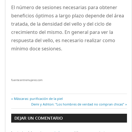
El número de sesiones necesarias para obtener
beneficios óptimos a largo plazo depende del área
tratada, de la densidad del vello y del ciclo de
crecimiento del mismo. En general para ver la
respuesta del vello, es necesario realizar como
mínimo doce sesiones.
fuente:entremujeres.com
Entrada
Máscaras: purificación de la piel
Navegación
anterior:
Entrada
Demi y Ashton: “Los hombres de verdad no compran chicas”
siguiente:
de
DEJAR UN COMENTARIO
entradas