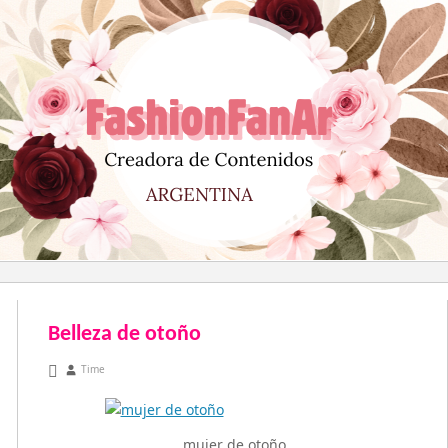
Saltar
al
contenido
Belleza de otoño
abril 26, 2011
Time
mujer de otoño