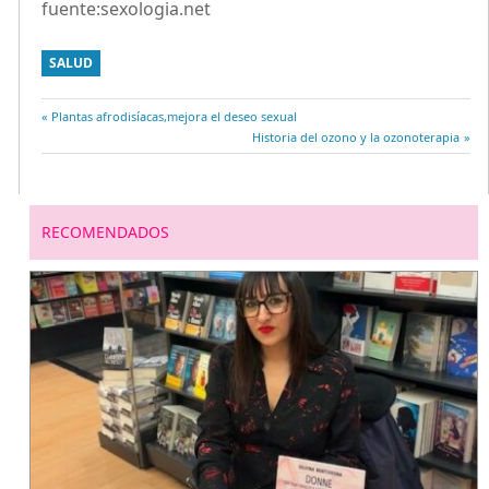
fuente:sexologia.net
SALUD
Entrada
Plantas afrodisíacas,mejora el deseo sexual
Navegación
anterior:
Entrada
Historia del ozono y la ozonoterapia
siguiente:
de
entradas
RECOMENDADOS