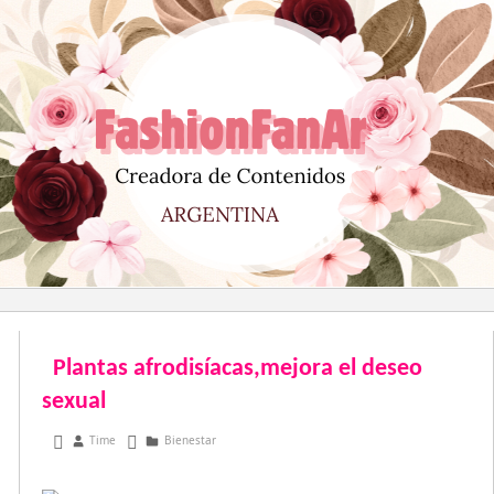
Saltar
al
contenido
Plantas afrodisíacas,mejora el deseo
sexual
mayo 11, 2011
Time
Bienestar