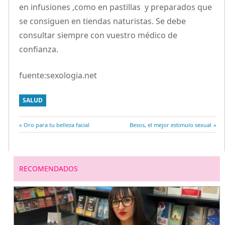
en infusiones ,como en pastillas y preparados que
se consiguen en tiendas naturistas. Se debe
consultar siempre con vuestro médico de
confianza.
fuente:sexologia.net
SALUD
Entrada
Oro para tu belleza facial
Entrada
Besos, el mejor estimulo sexual
Navegación
anterior:
siguiente:
de
RECOMENDADOS
entradas