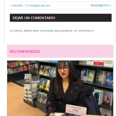
Entrada
Celulitis : 11 consejos de oro
Entrada
NODOBJETOS
Navegación
anterior:
siguiente:
DEJAR UN COMENTARIO
de
Lo siento, debes estar
conectado
para publicar un comentario.
entradas
RECOMENDADOS