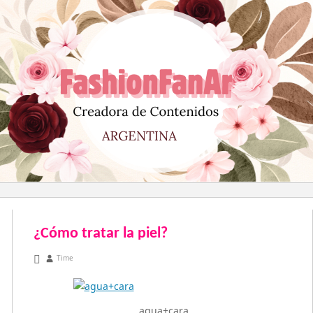
Saltar
al
contenido
¿Cómo tratar la piel?
abril 8, 2011
Time
agua+cara