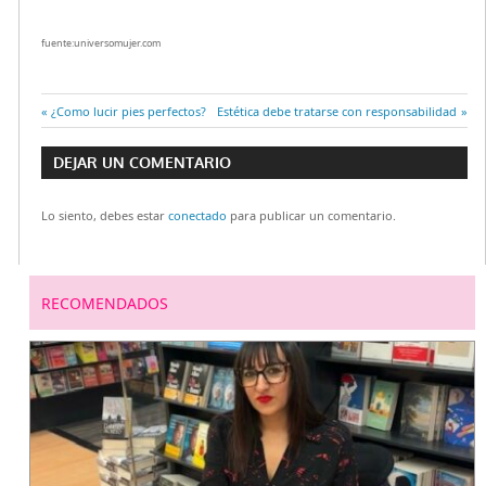
fuente:universomujer.com
Entrada
¿Como lucir pies perfectos?
Entrada
Estética debe tratarse con responsabilidad
Navegación
anterior:
siguiente:
DEJAR UN COMENTARIO
de
Lo siento, debes estar
conectado
para publicar un comentario.
entradas
RECOMENDADOS