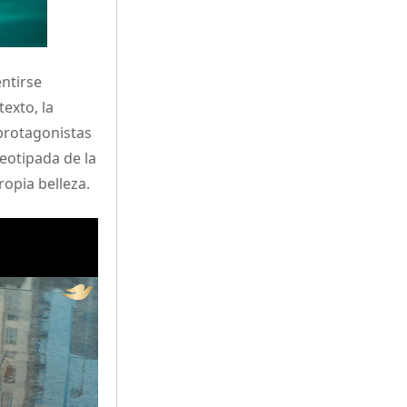
ntirse
exto, la
protagonistas
eotipada de la
ropia belleza.