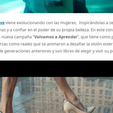
ve
viene evolucionando con las mujeres, inspirándolas a se
as y a confiar en el poder de su propia belleza. En este cont
u nueva campaña “
Volvamos a Aprender
”, que tiene como 
rsas como reales que se animaron a desafiar la visión ester
 generaciones anteriores y son libres de elegir y vivir su p