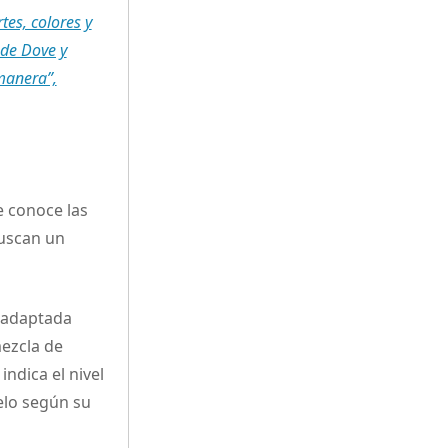
tes, colores y
 de Dove y
 manera”,
e conoce las
buscan un
 adaptada
mezcla de
indica el nivel
elo según su