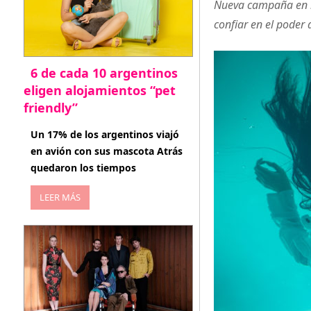
Nueva campaña en la
confiar en el poder 
6 de cada 10 argentinos
eligen alojamientos “pet
friendly”
abril 27, 2026
Un 17% de los argentinos viajó
en avión con sus mascota Atrás
quedaron los tiempos
LEER MÁS