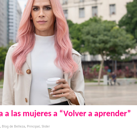
a a las mujeres a “Volver a aprender”
,
Blog de Belleza
,
Principal
,
Slider