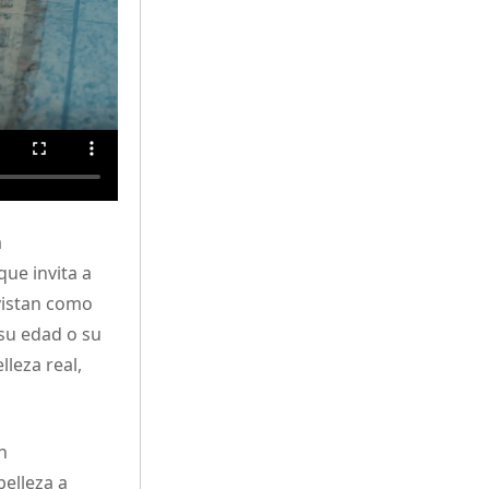
a
ue invita a
 vistan como
 su edad o su
leza real,
n
elleza a