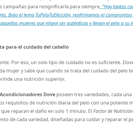
us campañas para resignificarla para siempre
.
“Hay tantos cor
es. Bajo el lema TuPeloTuElección, reafirmamos el compromiso
quellas mujeres que eligen ser auténticas y llevan el pelo a su
a para el cuidado del cabello
ente. Por eso, un solo tipo de cuidado no es suficiente. Dov
da mujer y sabe que cuando se trata del cuidado del pelo 
rinde una nutrición superior.
 Acondicionadores Dove
poseen tres variedades, cada una
os requisitos de nutrición diaria del pelo con una potente 
, que reparan el daño en solo 1 minuto. El
Factor de Nutrición
nto de cada variedad, diseñadas para cuidar y reparar el p