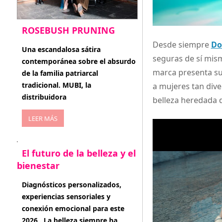
ROSEBUSH PRUNING
Desde siempre
Do
enero 20, 2026
Una escandalosa sátira
seguras de sí mism
contemporánea sobre el absurdo
marca presenta s
de la familia patriarcal
tradicional. MUBI, la
a mujeres tan dive
distribuidora
belleza heredada de
LEER MÁS
El futuro de la belleza y el
bienestar
enero 15, 2026
Diagnósticos personalizados,
experiencias sensoriales y
conexión emocional para este
2026 . La belleza siempre ha