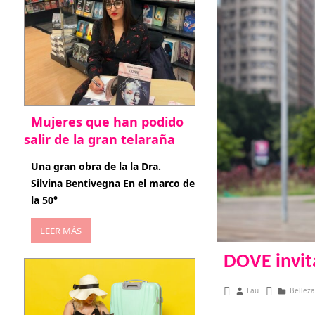
Mujeres que han podido
salir de la gran telaraña
abril 29, 2026
Una gran obra de la la Dra.
Silvina Bentivegna En el marco de
la 50°
LEER MÁS
DOVE invit
octubre 18, 2019
Lau
Belleza