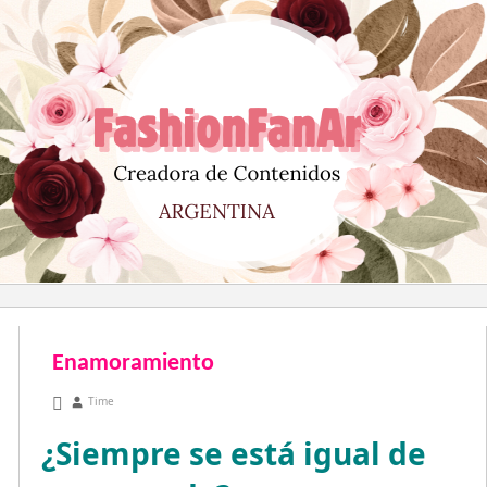
Saltar
al
contenido
Enamoramiento
marzo 24, 2011
Time
¿Siempre se está igual de