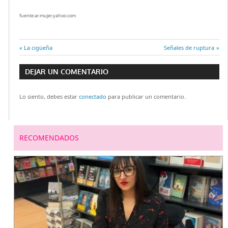
fuente:ar.mujer.yahoo.com
Entrada
La cigüeña
Entrada
Señales de ruptura
Navegación
anterior:
siguiente:
DEJAR UN COMENTARIO
de
Lo siento, debes estar
conectado
para publicar un comentario.
entradas
RECOMENDADOS