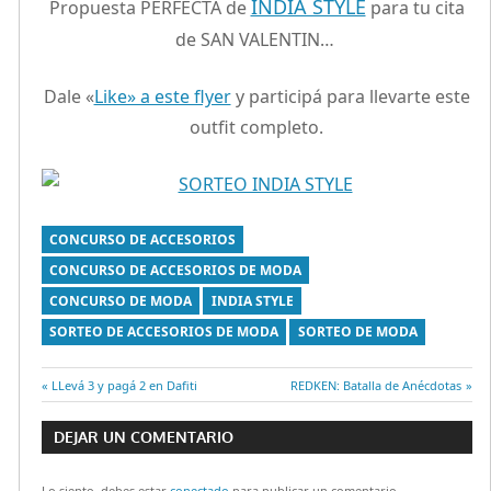
INDIA STYLE
Propuesta PERFECTA de
para tu cita
de SAN VALENTIN…
Dale «
Like» a este flyer
y participá para llevarte este
outfit completo.
CONCURSO DE ACCESORIOS
CONCURSO DE ACCESORIOS DE MODA
CONCURSO DE MODA
INDIA STYLE
SORTEO DE ACCESORIOS DE MODA
SORTEO DE MODA
Entrada
LLevá 3 y pagá 2 en Dafiti
Entrada
REDKEN: Batalla de Anécdotas
Navegación
anterior:
siguiente:
DEJAR UN COMENTARIO
de
Lo siento, debes estar
conectado
para publicar un comentario.