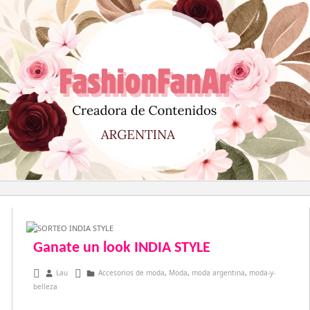
Saltar
al
contenido
Ganate un look INDIA STYLE
febrero 3, 2014
Lau
Accesorios de moda
,
Moda
,
moda argentina
,
moda-y-
belleza