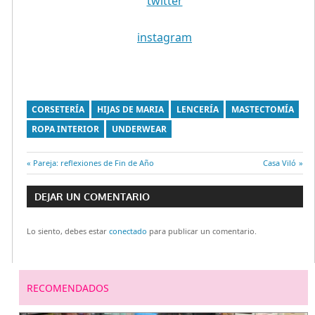
twitter
instagram
CORSETERÍA
HIJAS DE MARIA
LENCERÍA
MASTECTOMÍA
ROPA INTERIOR
UNDERWEAR
Entrada
Pareja: reflexiones de Fin de Año
Entrada
Casa Viló
Navegación
anterior:
siguiente:
DEJAR UN COMENTARIO
de
Lo siento, debes estar
conectado
para publicar un comentario.
entradas
RECOMENDADOS