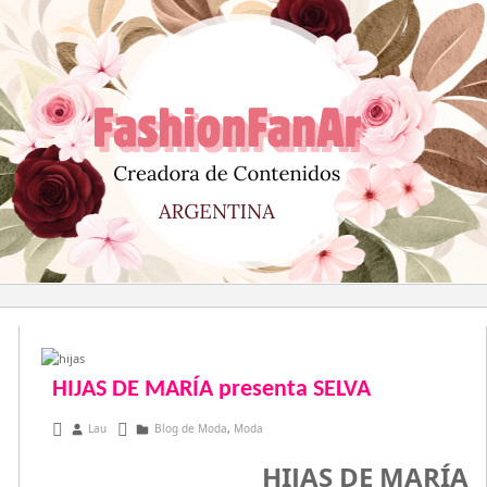
Saltar
al
contenido
HIJAS DE MARÍA presenta SELVA
diciembre 27, 2015
Lau
Blog de Moda
,
Moda
HIJAS DE MARÍA