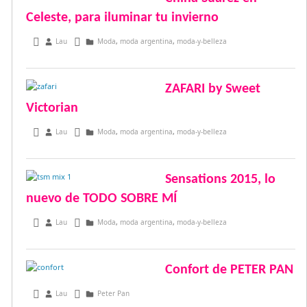
Celeste, para iluminar tu invierno
junio 2, 2015
Lau
Moda
,
moda argentina
,
moda-y-belleza
ZAFARI by Sweet
Victorian
abril 23, 2015
Lau
Moda
,
moda argentina
,
moda-y-belleza
Sensations 2015, lo
nuevo de TODO SOBRE MÍ
abril 16, 2015
Lau
Moda
,
moda argentina
,
moda-y-belleza
Confort de PETER PAN
febrero 23, 2015
Lau
Peter Pan