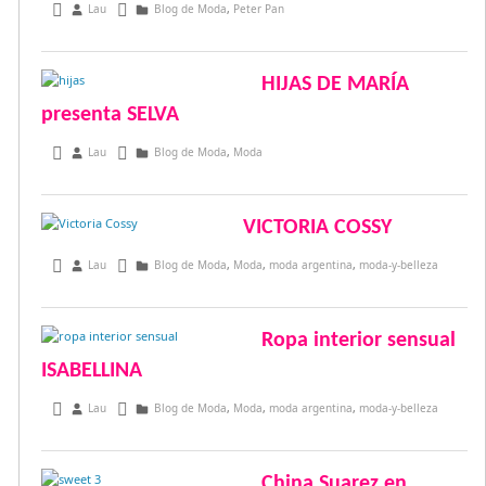
octubre 13, 2016
Lau
Blog de Moda
,
Peter Pan
HIJAS DE MARÍA
presenta SELVA
diciembre 27, 2015
Lau
Blog de Moda
,
Moda
VICTORIA COSSY
junio 30, 2015
Lau
Blog de Moda
,
Moda
,
moda argentina
,
moda-y-belleza
Ropa interior sensual
ISABELLINA
junio 12, 2015
Lau
Blog de Moda
,
Moda
,
moda argentina
,
moda-y-belleza
China Suarez en