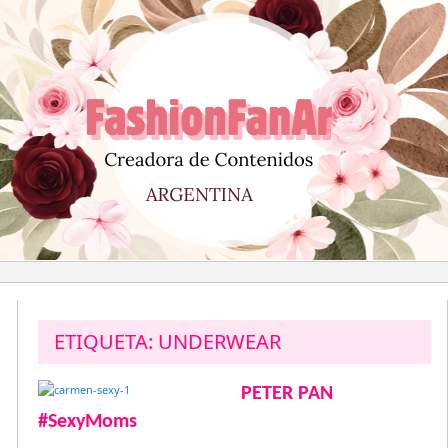
Saltar
al
contenido
ETIQUETA:
UNDERWEAR
PETER PAN
#SexyMoms