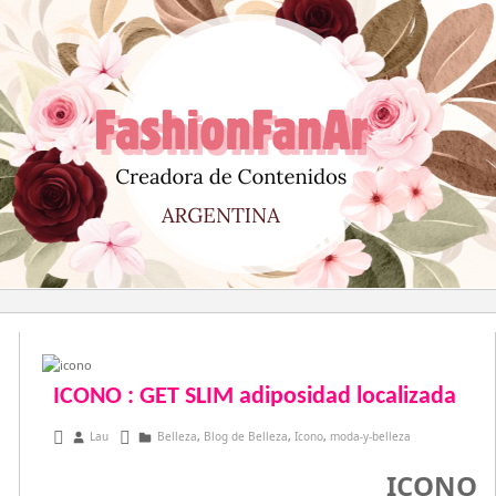
Saltar
al
contenido
ICONO : GET SLIM adiposidad localizada
febrero 19, 2016
Lau
Belleza
,
Blog de Belleza
,
Icono
,
moda-y-belleza
ICONO