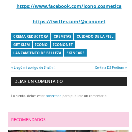
https://www.facebook.com/icono.cosmetica
https://twitter.com/@icononet
CREMA REDUCTORA
CREMITAS
CUIDADO DE LA PIEL
GET SLIM
ICONO
ICONONET
LANZAMIENTO DE BELLEZA
SKINCARE
Entrada
Llegó mi abrigo de SheIn !!
Entrada
Certina DS Podium
Navegación
anterior:
siguiente:
DEJAR UN COMENTARIO
de
Lo siento, debes estar
conectado
para publicar un comentario.
entradas
RECOMENDADOS