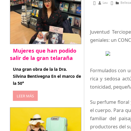
septiembre 1, 2015
Lau
Belleza
Juventud Terciop
geniales: un CON
Mujeres que han podido
salir de la gran telaraña
abril 29, 2026
Una gran obra de la la Dra.
Formulados con un
Silvina Bentivegna En el marco de
rica y sedosa act
la 50°
tonicidad, pequeña
LEER MÁS
Su perfume floral
el cuerpo. Para q
familiar del pais
productores del su