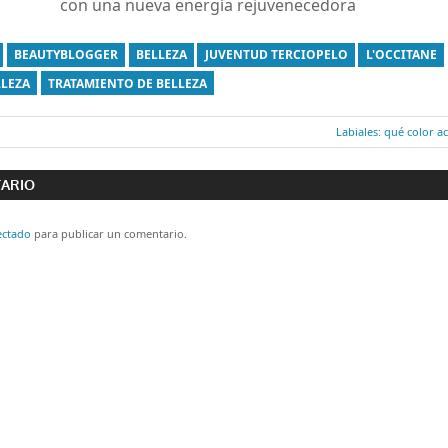
con una nueva energía rejuvenecedora
BEAUTYBLOGGER
BELLEZA
JUVENTUD TERCIOPELO
L'OCCITANE
LLEZA
TRATAMIENTO DE BELLEZA
Entrada
Labiales: qué color 
ón
siguiente:
TARIO
ectado
para publicar un comentario.