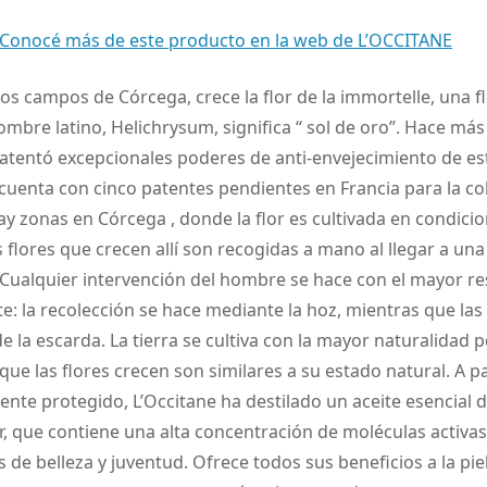
Conocé más de este producto en la web de L’OCCITANE
los campos de Córcega, crece la flor de la immortelle, una 
ombre latino, Helichrysum, significa “ sol de oro”. Hace más
tentó excepcionales poderes de anti-envejecimiento de est
cuenta con cinco patentes pendientes en Francia para la co
y zonas en Córcega , donde la flor es cultivada en condicio
s flores que crecen allí son recogidas a mano al llegar a un
Cualquier intervención del hombre se hace con el mayor re
: la recolección se hace mediante la hoz, mientras que las
 la escarda. La tierra se cultiva con la mayor naturalidad po
ue las flores crecen son similares a su estado natural. A pa
ente protegido, L’Occitane ha destilado un aceite esencial 
r, que contiene una alta concentración de moléculas activa
 de belleza y juventud. Ofrece todos sus beneficios a la pie