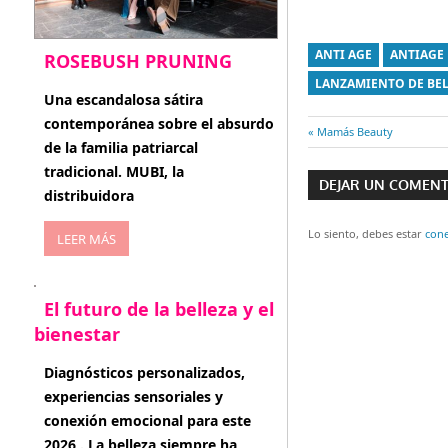
ANTI AGE
ANTIAGE
ROSEBUSH PRUNING
LANZAMIENTO DE BE
enero 20, 2026
Una escandalosa sátira
contemporánea sobre el absurdo
Entrada
Mamás Beauty
de la familia patriarcal
Navegaci
anterior:
tradicional. MUBI, la
DEJAR UN COMEN
de
distribuidora
entradas
Lo siento, debes estar
con
LEER MÁS
El futuro de la belleza y el
bienestar
enero 15, 2026
Diagnósticos personalizados,
experiencias sensoriales y
conexión emocional para este
2026 . La belleza siempre ha