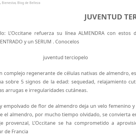
,
Bienestar
,
Blog de Belleza
JUVENTUD TE
elo: L’Occitane refuerza su línea ALMENDRA con estos 
CENTRADO y un SERUM . Conocelos
 complejo regenerante de células nativas de almendro, es
úa sobre 5 signos de la edad: sequedad, relajamiento cut
s arrugas e irregularidades cutáneas.
 y empolvado de flor de almendro deja un velo femenino y 
ue el almendro, por mucho tiempo olvidado, se convierta 
aje provenzal, L’Occitane se ha comprometido a aprovis
r de Francia