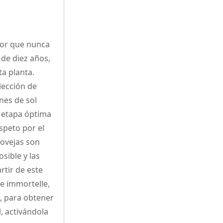
flor que nunca
 de diez años,
a planta.
lección de
nes de sol
a etapa óptima
speto por el
 ovejas son
sible y las
rtir de este
de immortelle,
s, para obtener
l, activándola