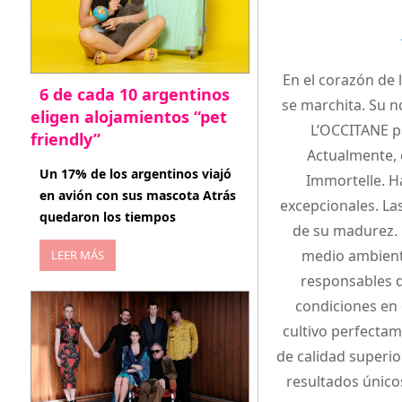
En el corazón de 
6 de cada 10 argentinos
se marchita. Su n
eligen alojamientos “pet
L’OCCITANE pa
friendly”
Actualmente, 
abril 27, 2026
Un 17% de los argentinos viajó
Immortelle. Ha
en avión con sus mascota Atrás
excepcionales. La
quedaron los tiempos
de su madurez. 
medio ambiente
LEER MÁS
responsables de
condiciones en q
cultivo perfectam
de calidad superio
resultados únicos