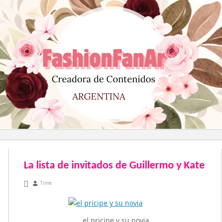
Saltar
al
contenido
La lista de invitados de Guillermo y Kate
abril 26, 2011
Time
el pricipe y su novia