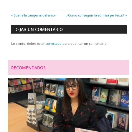
Entrada
Suena la campana del amor
Entrada
¿Cómo conseguir la sonrisa perfecta?
Navegación
anterior:
siguiente:
DEJAR UN COMENTARIO
de
Lo siento, debes estar
conectado
para publicar un comentario.
entradas
RECOMENDADOS