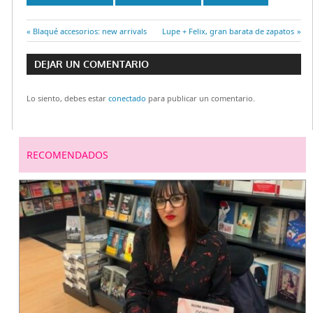
Entrada
Blaqué accesorios: new arrivals
Entrada
Lupe + Felix, gran barata de zapatos
Navegación
anterior:
siguiente:
DEJAR UN COMENTARIO
de
Lo siento, debes estar
conectado
para publicar un comentario.
entradas
RECOMENDADOS