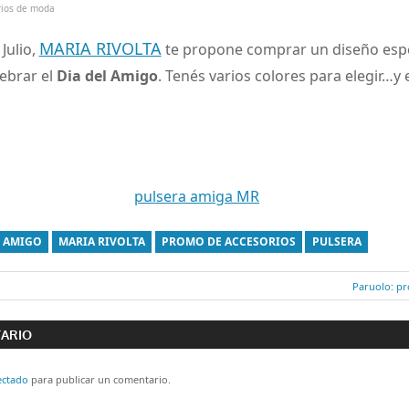
rios de moda
MARIA RIVOLTA
Julio,
te propone comprar un diseño espe
ebrar el
Dia del Amigo
. Tenés varios colores para elegir…
L AMIGO
MARIA RIVOLTA
PROMO DE ACCESORIOS
PULSERA
Entrada
Paruolo: p
ón
siguiente:
TARIO
ectado
para publicar un comentario.