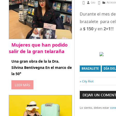
julio 10, 2013
Lau
Acceso
Durante el mes de 
brazalete para cel
a
$ 150
y en
2×1
!!!
Mujeres que han podido
salir de la gran telaraña
abril 29, 2026
Una gran obra de la la Dra.
Silvina Bentivegna En el marco de
BRAZALETE
DÍA DE
la 50°
Entrada
City Riot
LEER MÁS
Navegaci
anterior:
DEJAR UN COMEN
de
entradas
Lo siento, debes estar
con