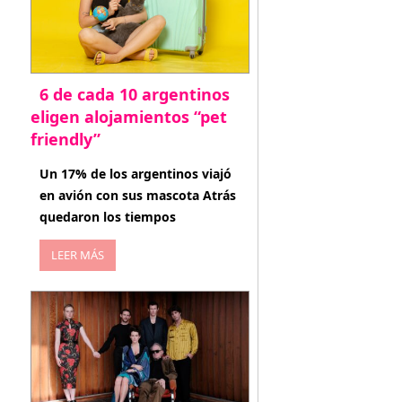
6 de cada 10 argentinos
eligen alojamientos “pet
friendly”
abril 27, 2026
Un 17% de los argentinos viajó
en avión con sus mascota Atrás
quedaron los tiempos
LEER MÁS