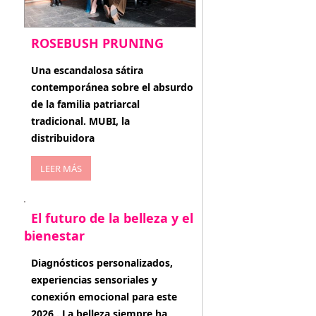
ROSEBUSH PRUNING
enero 20, 2026
Una escandalosa sátira
contemporánea sobre el absurdo
de la familia patriarcal
tradicional. MUBI, la
distribuidora
LEER MÁS
El futuro de la belleza y el
bienestar
enero 15, 2026
Diagnósticos personalizados,
experiencias sensoriales y
conexión emocional para este
2026 . La belleza siempre ha